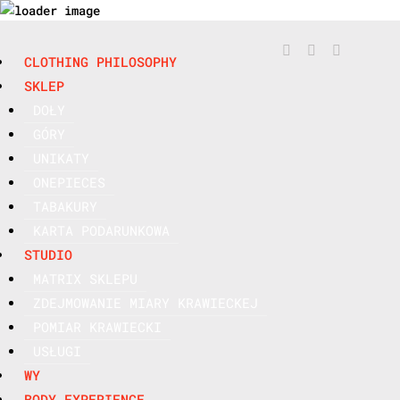



CLOTHING PHILOSOPHY
SKLEP
DOŁY
GÓRY
UNIKATY
ONEPIECES
TABAKURY
KARTA PODARUNKOWA
STUDIO
MATRIX SKLEPU
ZDEJMOWANIE MIARY KRAWIECKEJ
POMIAR KRAWIECKI
USŁUGI
WY
BODY EXPERIENCE