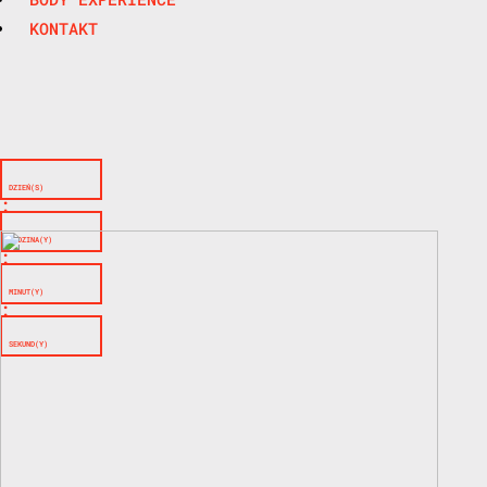
KONTAKT
DZIEŃ(S)
:
GODZINA(Y)
:
MINUT(Y)
:
SEKUND(Y)