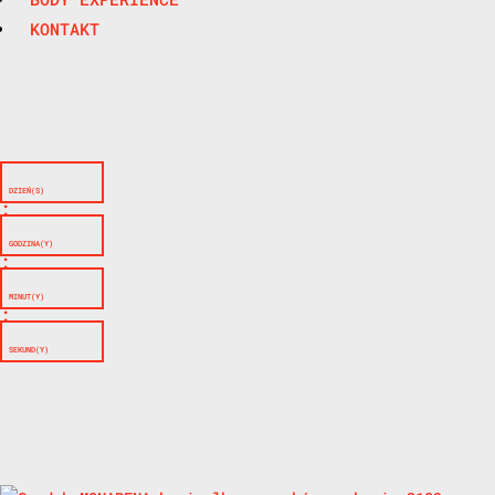
KONTAKT
DZIEŃ(S)
:
GODZINA(Y)
:
MINUT(Y)
:
SEKUND(Y)