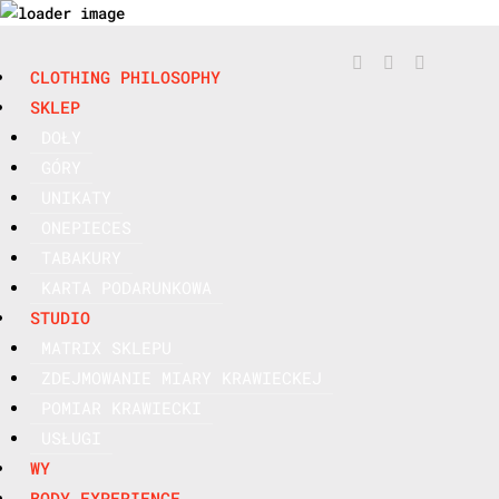



CLOTHING PHILOSOPHY
SKLEP
DOŁY
GÓRY
UNIKATY
ONEPIECES
TABAKURY
KARTA PODARUNKOWA
STUDIO
MATRIX SKLEPU
ZDEJMOWANIE MIARY KRAWIECKEJ
POMIAR KRAWIECKI
USŁUGI
WY
BODY EXPERIENCE