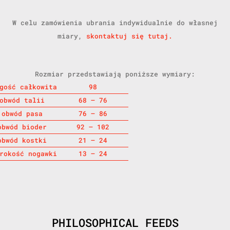
W celu zamówienia ubrania indywidualnie do własnej
miary,
skontaktuj się tutaj.
Rozmiar przedstawiają poniższe wymiary:
gość całkowita
98
obwód talii
68 – 76
obwód pasa
76 – 86
obwód bioder
92 – 102
obwód kostki
21 – 24
rokość nogawki
13 – 24
PHILOSOPHICAL FEEDS