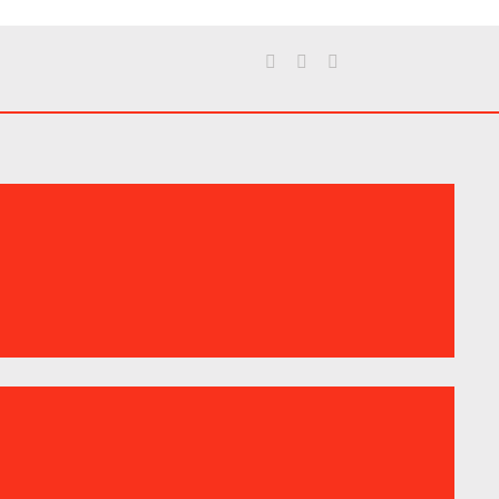


