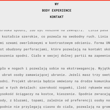
WY
BODY EXPERIENCE
KONTAKT
rękawami zostały fragmentarycznie przeniesione na formę 
 środka spodni, lub być noszone na zewnątrz. Linia pasa 
 kształcie szerokie, co pozwala na swobodny ruch. Linia 
mi szwami owerlokowymi w kontrastowym odcieniu. Forma UN
st obudzony perforacjami, które pozwalają na kontakt skó
oszenia spodni. Ciało w swojej dolnej partii ma zapewnio
pło w nogach i pozwalają sobie na ekstrawagancję. Wyjątk
 ubrań osoby zamawiającej ubranie. Jeżeli masz trzy swet
odni. Projekt ubrania będzie omówiony na drodze komunika
ać w tych detalach: szerokość nogawki, ilość rękawów wsz
ysokość ściągaczy na kostce, kieszenie. Spodnie zwracają
ody, z bluzami, topami, zależnie od preferencji osoby no
podnie nie przylegają ciasno do ciała, pozwalają na grom