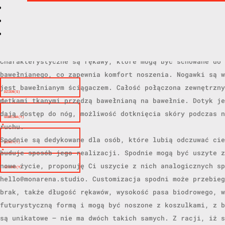
która ma chylić się ku upadkowi,
została odzyskana.
Spodnie wykonane są ze swetrów, które razem z odciętymi 
Charakterystyczne są rękawy, które mogą być schowane do
bawełnianego, co zapewnia komfort noszenia. Nogawki są w
jest bawełnianym ściągaczem. Całość połączona zewnętrzny
DZIEŃ(S)
:
metkami tkanymi przędzą bawełnianą na bawełnie. Dotyk je
dają dostęp do nóg, możliwość dotknięcia skóry podczas n
GODZINA(Y)
:
ruchu.
Spodnie są dedykowane dla osób, które lubią odczuwać cie
MINUT(Y)
:
buduje sposób jego realizacji. Spodnie mogą być uszyte z
nowe życie, proponuję Ci uszycie z nich analogicznych sp
SEKUND(Y)
hello@monarena.studio. Customizacja spodni może przebieg
brak, także długość rękawów, wysokość pasa biodrowego, w
futurystyczną formą i mogą być noszone z koszulkami, z b
są unikatowe – nie ma dwóch takich samych. Z racji, iż s