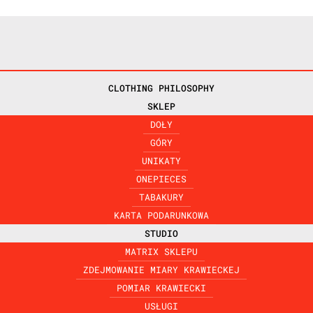
CLOTHING PHILOSOPHY
SKLEP
DOŁY
GÓRY
UNIKATY
ONEPIECES
TABAKURY
KARTA PODARUNKOWA
STUDIO
MATRIX SKLEPU
ZDEJMOWANIE MIARY KRAWIECKEJ
podni dresowych. Tę ideę opisują poniższe słowa:
POMIAR KRAWIECKI
USŁUGI