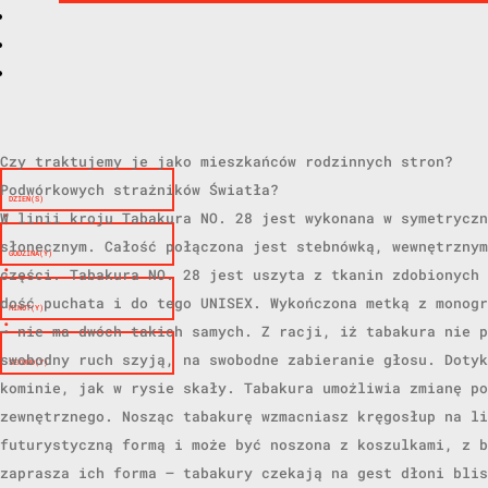
szyje
Rosną w tej dzielnicy naznaczone czasem, przestrzenią.
Jak zawsze, jak wszędzie.
Czy traktujemy je jako mieszkańców rodzinnych stron?
Podwórkowych strażników Światła?
DZIEŃ(S)
:
W linii kroju Tabakura NO. 28 jest wykonana w symetryczn
słonecznym. Całość połączona jest stebnówką, wewnętrznym
GODZINA(Y)
:
części. Tabakura NO. 28 jest uszyta z tkanin zdobionych 
dość puchata i do tego UNISEX. Wykończona metką z monogr
MINUT(Y)
:
– nie ma dwóch takich samych. Z racji, iż tabakura nie p
swobodny ruch szyją, na swobodne zabieranie głosu. Dotyk
SEKUND(Y)
kominie, jak w rysie skały. Tabakura umożliwia zmianę po
zewnętrznego. Nosząc tabakurę wzmacniasz kręgosłup na li
futurystyczną formą i może być noszona z koszulkami, z b
zaprasza ich forma – tabakury czekają na gest dłoni blis