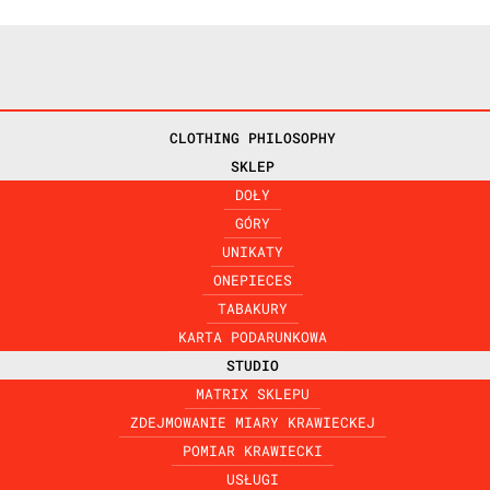
CLOTHING PHILOSOPHY
SKLEP
DOŁY
GÓRY
UNIKATY
ONEPIECES
TABAKURY
KARTA PODARUNKOWA
STUDIO
MATRIX SKLEPU
ZDEJMOWANIE MIARY KRAWIECKEJ
alnie skrzypem polnym i cebulą oraz wypełniona watoliną,
POMIAR KRAWIECKI
która może być kojarzona z formą stójki, kołnierza. Tę i
USŁUGI