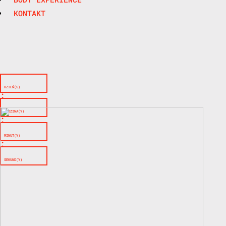
KONTAKT
DZIEŃ(S)
:
GODZINA(Y)
:
MINUT(Y)
:
SEKUND(Y)