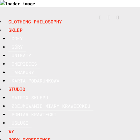



CLOTHING PHILOSOPHY
SKLEP
DOŁY
GÓRY
UNIKATY
ONEPIECES
TABAKURY
KARTA PODARUNKOWA
STUDIO
MATRIX SKLEPU
ZDEJMOWANIE MIARY KRAWIECKEJ
POMIAR KRAWIECKI
USŁUGI
WY
BODY EXPERIENCE